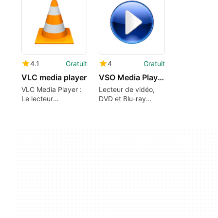
4.1
Gratuit
4
Gratuit
VLC media player
VSO Media Player
VLC Media Player :
Lecteur de vidéo,
Le lecteur
DVD et Blu-ray
multimédia ultime
gratuit
toutes plateformes